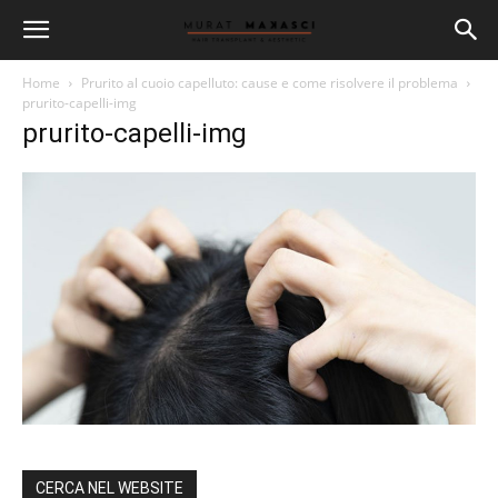
Home
Prurito al cuoio capelluto: cause e come risolvere il problema
prurito-capelli-img
prurito-capelli-img
CERCA NEL WEBSITE