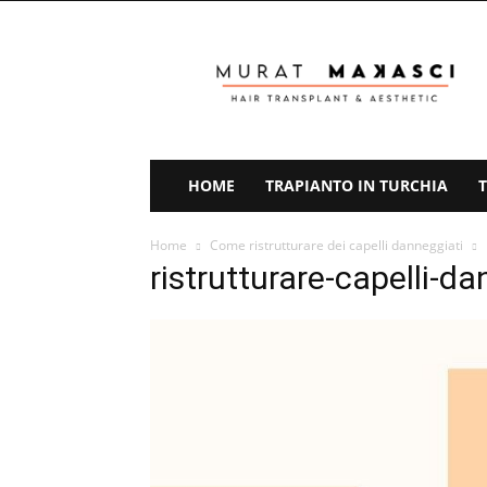
Trapianto
Capelli
Turchia
HOME
TRAPIANTO IN TURCHIA
Home
Come ristrutturare dei capelli danneggiati
ristrutturare-capelli-da