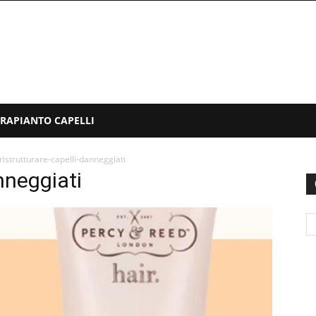
TRAPIANTO CAPELLI
ristrutturare-capelli-danneggiati
nneggiati