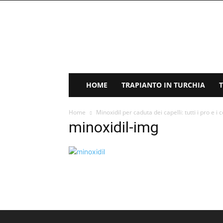
Trapianto
Capelli
Turchia
HOME
TRAPIANTO IN TURCHIA
Home
Minoxidil per caduta dei capelli: tutti i pro e i 
minoxidil-img