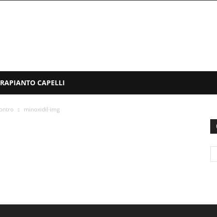
TRAPIANTO CAPELLI
contro
minoxidil-img