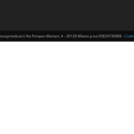
o@beautymedical.it Via Pompeo Mariani, 4 - 20128 Milano p.iva 05829730968 -
Cooki