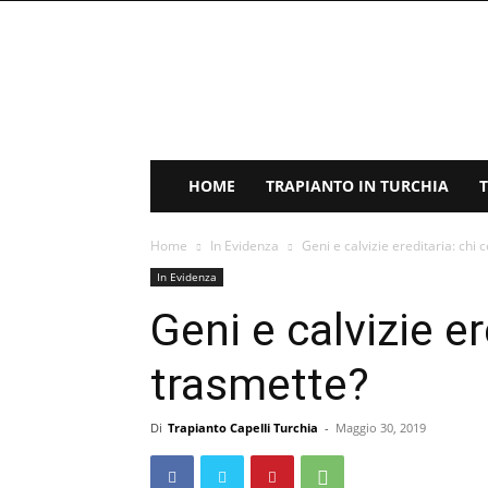
Trapianto
Capelli
Turchia
HOME
TRAPIANTO IN TURCHIA
Home
In Evidenza
Geni e calvizie ereditaria: chi 
In Evidenza
Geni e calvizie er
trasmette?
Di
Trapianto Capelli Turchia
-
Maggio 30, 2019