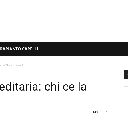
TRAPIANTO CAPELLI
ce la trasmette?
editaria: chi ce la
1432
0