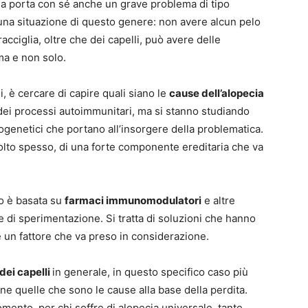
ema porta con sé anche un grave problema di tipo
una situazione di questo genere: non avere alcun pelo
racciglia, oltre che dei capelli, può avere delle
ma e non solo.
i, è cercare di capire quali siano le
cause dell’alopecia
a dei processi autoimmunitari, ma si stanno studiando
ogenetici che portano all’insorgere della problematica.
molto spesso, di una forte componente ereditaria che va
o è basata su
farmaci immunomodulatori
e altre
 di sperimentazione. Si tratta di soluzioni che hanno
è un fattore che va preso in considerazione.
dei capelli
in generale, in questo specifico caso più
e quelle che sono le cause alla base della perdita.
ento, per chi soffre di alopecia universale, tante