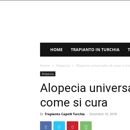
Trapianto
Capelli
Turchia
HOME
TRAPIANTO IN TURCHIA
Home
Alopecia
Alopecia universale: di cosa si tr
Alopecia
Alopecia universa
come si cura
Di
Trapianto Capelli Turchia
-
Dicembre 10, 2018