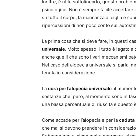
Inoltre, è utile sottolinearlo, questo probl
psicologico. Non è sempre facile accettare 
su tutto il corpo, la mancanza di ciglia e sop
ripercussioni di non poco conto sull’autosti
La prima cosa che si deve fare, in questi cas
universale
. Molto spesso il tutto è legato 
anche quelli che sono i vari meccanismi pat
Nel caso dell’alopecia universale si parla, 
tenuta in considerazione.
La
cura per l’alopecia universale
al moment
sostanze che, però, al momento sono in fase
una bassa percentuale di riuscita e questo 
Come accade per l’alopecia e per la
caduta 
che mai si devono prendere in considerazion
Sebbene non ci siano molte speranze, al mom